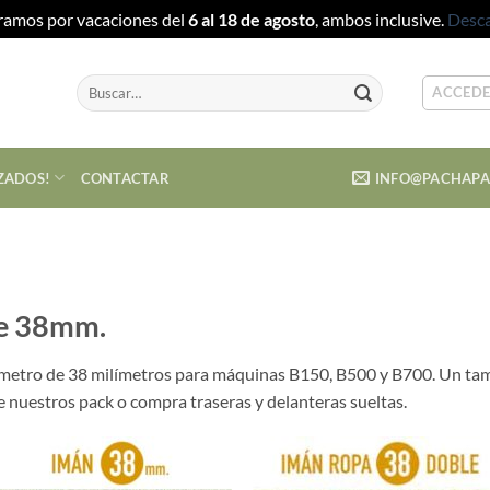
ramos por vacaciones del
6 al 18 de agosto
, ambos inclusive.
Desca
Buscar
ACCEDE
por:
ZADOS!
CONTACTAR
INFO@PACHAP
de 38mm.
etro de 38 milímetros para máquinas B150, B500 y B700. Un tama
de nuestros pack o compra traseras y delanteras sueltas.