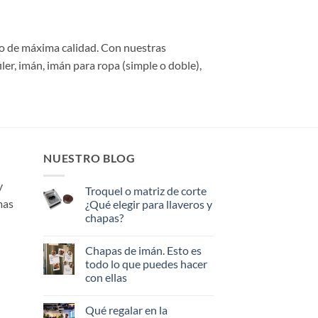
do de máxima calidad. Con nuestras
er, imán, imán para ropa (simple o doble),
NUESTRO BLOG
y
Troquel o matriz de corte
mas
¿Qué elegir para llaveros y
chapas?
No
hay
Chapas de imán. Esto es
comentarios
en
todo lo que puedes hacer
Troquel
con ellas
o
matriz
No
de
hay
corte
Qué regalar en la
comentarios
¿Qué