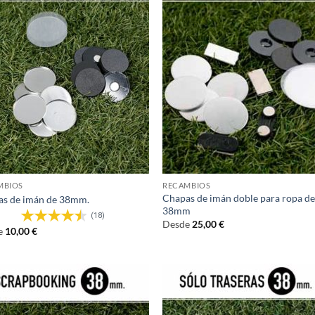
MBIOS
RECAMBIOS
Chapas de imán doble para ropa d
as de imán de 38mm.
38mm
(18)
Desde
25,00
€
e
10,00
€