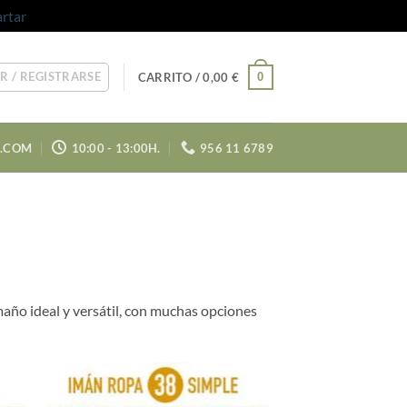
rtar
R / REGISTRARSE
0
CARRITO /
0,00
€
A.COM
10:00 - 13:00H.
956 11 6789
ño ideal y versátil, con muchas opciones