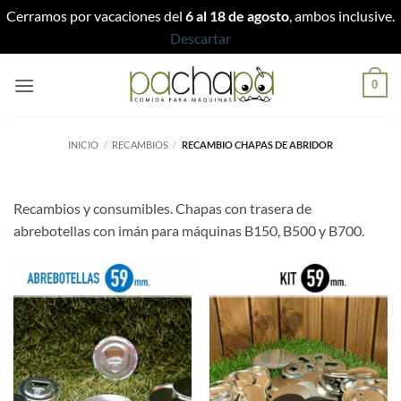
Cerramos por vacaciones del
6 al 18 de agosto
, ambos inclusive.
Descartar
Saltar
0
al
contenido
INICIO
/
RECAMBIOS
/
RECAMBIO CHAPAS DE ABRIDOR
Recambios y consumibles. Chapas con trasera de
abrebotellas con imán para máquinas B150, B500 y B700.