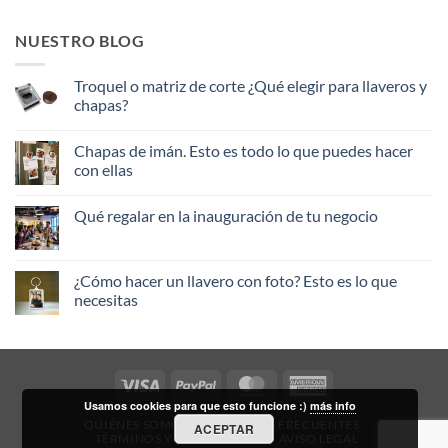
NUESTRO BLOG
Troquel o matriz de corte ¿Qué elegir para llaveros y
chapas?
No
hay
Chapas de imán. Esto es todo lo que puedes hacer
comentarios
en
con ellas
Troquel
o
No
matriz
hay
Qué regalar en la inauguración de tu negocio
de
comentarios
corte
en
No
¿Qué
Chapas
hay
elegir
de
comentarios
para
imán.
en
¿Cómo hacer un llavero con foto? Esto es lo que
llaveros
Esto
Qué
y
es
necesitas
regalar
chapas?
todo
en
lo
No
la
que
hay
inauguración
puedes
comentarios
de
hacer
en
tu
con
¿Cómo
negocio
Visa
PayPal
MasterCard
American
ellas
hacer
un
Express
Usamos cookies para que esto funcione :)
más info
llavero
con
QUIÉNES SOMOS
PREGUNTAS FRECUENTES
ACEPTAR
foto?
TÉRMINOS Y CONDICIONES
AVISO LEGAL