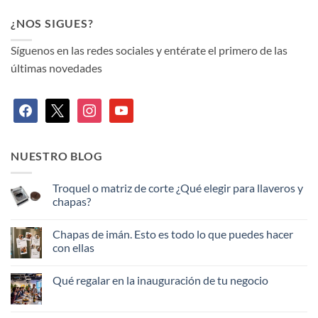
¿NOS SIGUES?
Síguenos en las redes sociales y entérate el primero de las
últimas novedades
facebook
x
instagram
youtube
NUESTRO BLOG
Troquel o matriz de corte ¿Qué elegir para llaveros y
chapas?
No
hay
Chapas de imán. Esto es todo lo que puedes hacer
comentarios
en
con ellas
Troquel
o
No
matriz
hay
Qué regalar en la inauguración de tu negocio
de
comentarios
corte
en
No
¿Qué
Chapas
hay
elegir
de
comentarios
para
imán.