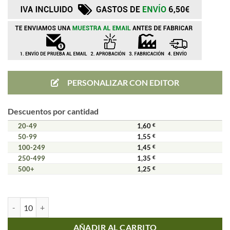
PERSONALIZAR CON EDITOR
Descuentos por cantidad
20-49
1,60
€
50-99
1,55
€
100-249
1,45
€
250-499
1,35
€
500+
1,25
€
Llavero panorámico de piel personalizado cantidad
Alternative:
AÑADIR AL CARRITO