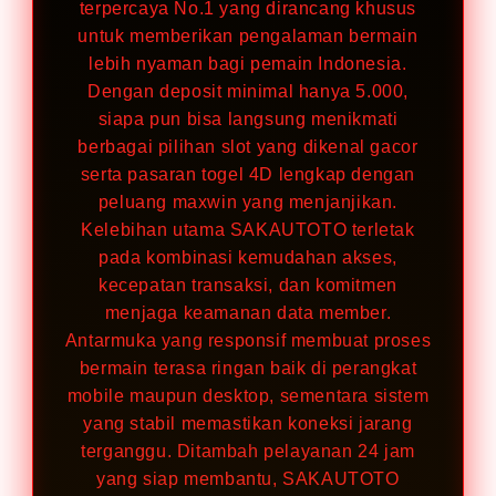
terpercaya No.1 yang dirancang khusus
untuk memberikan pengalaman bermain
lebih nyaman bagi pemain Indonesia.
Dengan deposit minimal hanya 5.000,
siapa pun bisa langsung menikmati
berbagai pilihan slot yang dikenal gacor
serta pasaran togel 4D lengkap dengan
peluang maxwin yang menjanjikan.
Kelebihan utama SAKAUTOTO terletak
pada kombinasi kemudahan akses,
kecepatan transaksi, dan komitmen
menjaga keamanan data member.
Antarmuka yang responsif membuat proses
bermain terasa ringan baik di perangkat
mobile maupun desktop, sementara sistem
yang stabil memastikan koneksi jarang
terganggu. Ditambah pelayanan 24 jam
yang siap membantu, SAKAUTOTO