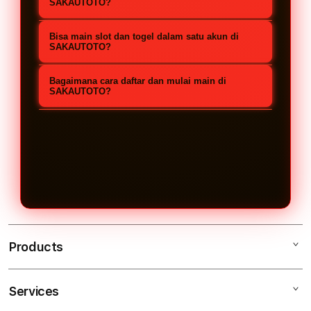
SAKAUTOTO selalu mengacu pada
SAKAUTOTO?
permainan lengkap dan peluang
sumber resmi dan akurat.
SAKAUTOTO sudah dipercaya ribuan
maxwin.
Bisa main slot dan togel dalam satu akun di
Pembayaran maxwin juga diproses
member aktif di Indonesia. Transaksi
SAKAUTOTO?
cepat tanpa potongan aneh-aneh.
aman, data dilindungi, dan
Bisa. Satu akun SAKAUTOTO sudah
Bagaimana cara daftar dan mulai main di
dilengkapi pelayanan 24 jam non-
bisa dipakai untuk main slot gacor
SAKAUTOTO?
stop.
sekaligus toto togel 4D maxwin, lebih
Cukup daftar melalui tautan resmi,
praktis dan gak perlu daftar berkali-
isi data singkat, lalu lakukan deposit
kali.
minimal 5K. Setelah itu langsung bisa
main slot gacor atau pasang togel
4Dt.
Products
Services
SAKAUTOTO