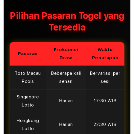
Pilihan Pasaran Togel yang
Tersedia
Frekuensi
Waktu
Pasaran
Draw
Penutupan
Toto Macau
Beberapa kali
Bervariasi per
Pools
sehari
sesi
Singapore
Harian
17:30 WIB
Lotto
Hongkong
Harian
22:30 WIB
Lotto