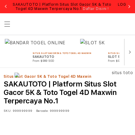
GAI
SAKAUTOTO | Platform Situs Slot Gacor 5K & Toto
LOGIN S
Togel 4D Maxwin Terpercaya No.1
Daftar Disini !
SITUS SLOT GACOR 5K & TOTO TOGEL 4D MAXWIN
SITUS SLOT GACOR 5K
SAKAUTOTO
SLOT 5K
From $999 SGD
From $999 SGD
Situs Slot Gacor 5K & Toto Togel 4D Maxwin
SAKAUTOTO | Platform Situs Slot
Gacor 5K & Toto Togel 4D Maxwin
Terpercaya No.1
SKU:
999999999
Barcode:
999999999