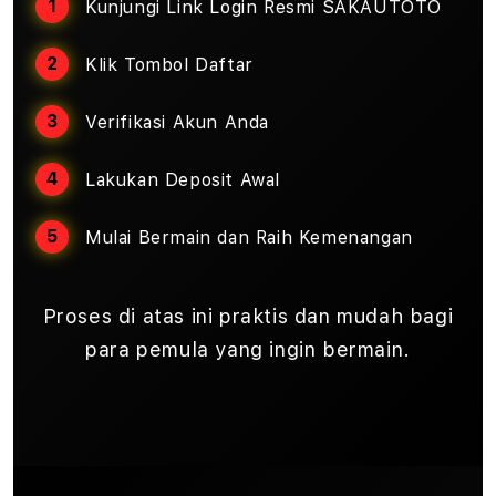
Kunjungi Link Login Resmi SAKAUTOTO
Klik Tombol Daftar
Verifikasi Akun Anda
Lakukan Deposit Awal
Mulai Bermain dan Raih Kemenangan
Proses di atas ini praktis dan mudah bagi
para pemula yang ingin bermain.