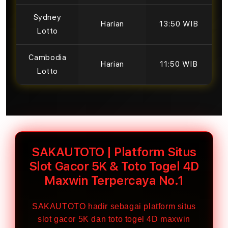
Sydney
Harian
13:50 WIB
Lotto
Cambodia
Harian
11:50 WIB
Lotto
SAKAUTOTO | Platform Situs
Slot Gacor 5K & Toto Togel 4D
Maxwin Terpercaya No.1
SAKAUTOTO hadir sebagai platform situs
slot gacor 5K dan toto togel 4D maxwin