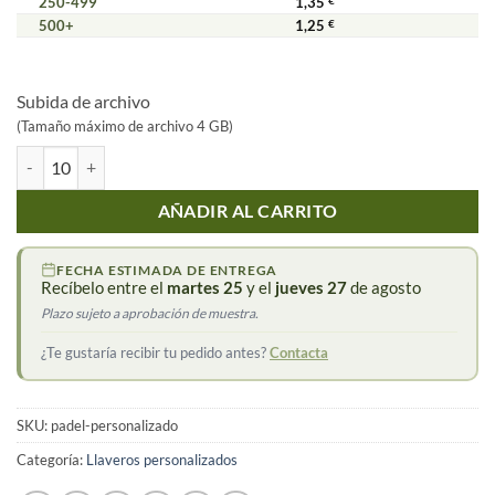
250-499
1,35
€
500+
1,25
€
Subida de archivo
Alternative:
(Tamaño máximo de archivo 4 GB)
Llavero de pádel personalizado cantidad
AÑADIR AL CARRITO
FECHA ESTIMADA DE ENTREGA
Recíbelo entre el
martes 25
y el
jueves 27
de agosto
Plazo sujeto a aprobación de muestra.
¿Te gustaría recibir tu pedido antes?
Contacta
SKU:
padel-personalizado
Categoría:
Llaveros personalizados