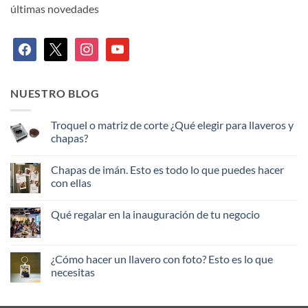
últimas novedades
facebook
x
instagram
youtube
NUESTRO BLOG
Troquel o matriz de corte ¿Qué elegir para llaveros y
chapas?
No
hay
Chapas de imán. Esto es todo lo que puedes hacer
comentarios
en
con ellas
Troquel
o
No
matriz
hay
Qué regalar en la inauguración de tu negocio
de
comentarios
corte
en
No
¿Qué
Chapas
hay
elegir
de
comentarios
para
imán.
en
¿Cómo hacer un llavero con foto? Esto es lo que
llaveros
Esto
Qué
y
es
necesitas
regalar
chapas?
todo
en
lo
No
la
que
hay
inauguración
puedes
comentarios